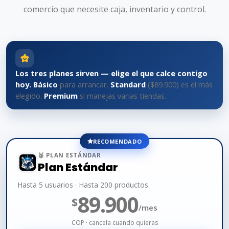
comercio que necesite caja, inventario y control.
Los tres planes sirven — elige el que calce contigo
hoy.
Básico
para arrancar.
Standard
($89.900) es el más
elegido.
Premium
si manejas varias tiendas.
RECOMENDADO
🥈 PLAN ESTÁNDAR
Plan Estándar
Hasta 5 usuarios · Hasta 200 productos
89.900
$
/mes
COP · cancela cuando quieras