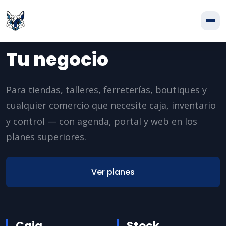
TU NEGOCIO · TIENDAS, TALLERES Y MÁS
Tu negocio
Para tiendas, talleres, ferreterías, boutiques y
cualquier comercio que necesite caja, inventario
y control — con agenda, portal y web en los
planes superiores.
Ver planes
Caja
Stock