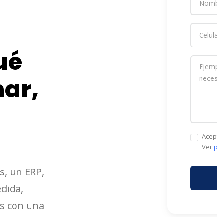
ué
nar,
Acep
Ver
p
s, un ERP,
dida,
s con una