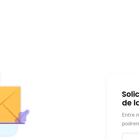
Soli
de l
Entre m
podrem